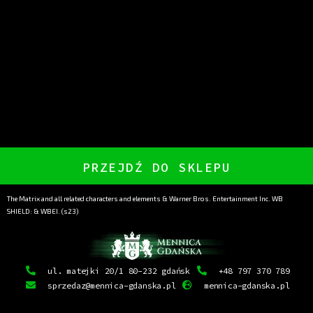
PRZEJDŹ DO SKLEPU
The Matrix and all related characters and elements & Warner Bros. Entertainment Inc. WB
SHIELD: & WBEI. (s23)
ul. matejki 20/1 80-232 gdańsk
+48 797 370 789
sprzedaz@mennica-gdanska.pl
mennica-gdanska.pl