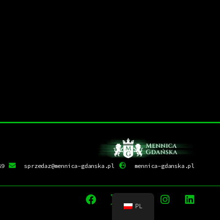
89
sprzedaz@mennica-gdanska.pl
mennica-gdanska.pl
PL