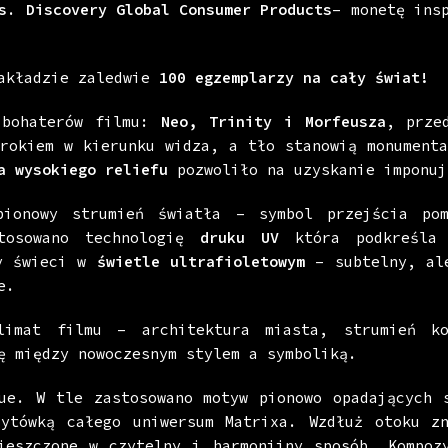
s
.
Discovery Global Consumer Products
– monetę ins
nakładzie zaledwie
100 egzemplarzy na cały świat!
 bohaterów filmu:
Neo, Trinity i Morfeusza
, prze
krokiem w kierunku widza, a tło stanowią monumenta
a wysokiego reliefu
pozwoliło na uzyskanie imponuj
pionowy strumień światła – symbol przejścia pom
stosowano technologię
druku UV
która podkreśla 
ry świeci w
świetle ultrafioletowym
– subtelny, al
e.
imat filmu – architektura miasta, strumień ko
ę między nowoczesnym stylem a symboliką.
ue. W tle zastosowano motyw pionowo opadających 
ytówką całego uniwersum Matrixa. Wzdłuż otoku zn
eszczone w czytelny i harmonijny sposób. Kompozy