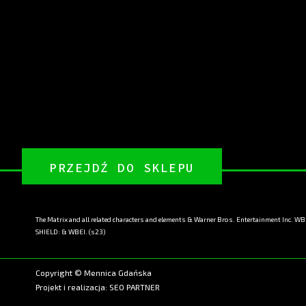
PRZEJDŹ DO SKLEPU
The Matrix and all related characters and elements & Warner Bros. Entertainment Inc. WB
SHIELD: & WBEI. (s23)
Copyright © Mennica Gdańska
Projekt i realizacja:
SEO PARTNER