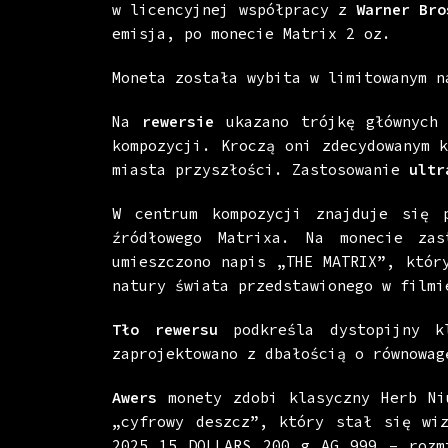
w licencyjnej współpracy z
Warner Bro
emisja, po monecie Matrix 2 oz.
Moneta została wybita w limitowanym 
Na
rewersie
ukazano trójkę głównych
kompozycji. Kroczą oni zdecydowanym 
miasta przyszłości. Zastosowanie
ultr
W centrum kompozycji znajduje się 
źródłowego Matrixa. Na monecie za
umieszczono napis „THE MATRIX”, któ
natury świata przedstawionego w filmi
Tło rewersu
podkreśla dystopijny kl
zaprojektowano z dbałością o równowag
Awers
monety zdobi klasyczny Herb Ni
„cyfrowy deszcz”, który stał się wiz
2025 15 DOLLARS 200 g AG 999 – rozmi