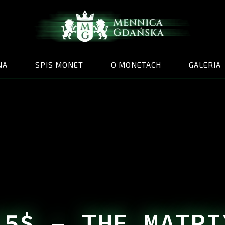
NA
SPIS MONET
O MONETACH
GALERIA
15$ – THE MATRI