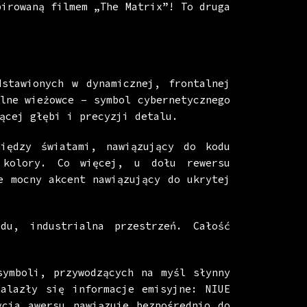
pirowaną filmem „The Matrix”! To druga
dstawionych w dynamicznej, frontalnej
lne wieżowce – symbol cybernetycznego
ącej głębi i precyzji detalu.
iędzy światami, nawiązujący do kodu
kolory. Co więcej, u dołu rewersu
e mocny akcent nawiązujący do ukrytej
du, industrialna przestrzeń. Całość
symboli, przywodzących na myśl słynny
alazły się informacje emisyjne: NIUE
cja awersu nawiązuje bezpośrednio do