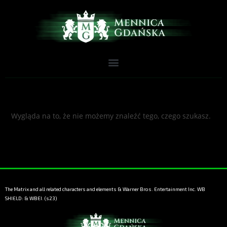
Wygląda na to, że nie możemy znaleźć tego, czego szukasz.
The Matrix and all related characters and elements & Warner Bros. Entertainment Inc. WB
SHIELD: & WBEI. (s23)